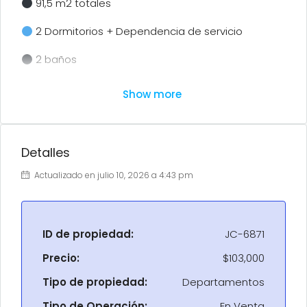
91,5 m2 totales
2 Dormitorios + Dependencia de servicio
2 baños
Living comedor
Show more
cochera: no
balcón cerrado interno
Detalles
Escriturado
Actualizado en julio 10, 2026 a 4:43 pm
precio: usd 103.000 (escucha ofertas)
ID de propiedad:
JC-6871
Precio:
$103,000
Tipo de propiedad:
Departamentos
Tipo de Operación:
En Venta