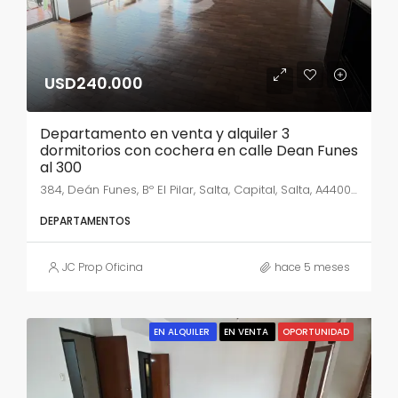
USD240.000
Departamento en venta y alquiler 3
dormitorios con cochera en calle Dean Funes
al 300
384, Deán Funes, Bº El Pilar, Salta, Capital, Salta, A4400ABL, Argentina
DEPARTAMENTOS
JC Prop Oficina
hace 5 meses
EN ALQUILER
EN VENTA
OPORTUNIDAD