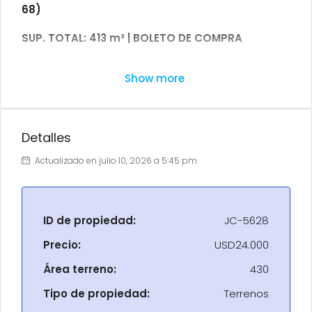
68)
SUP. TOTAL: 413 m² | BOLETO DE COMPRA
Excelente lote en desarrollo urbanístico en
Show more
crecimiento, ubicado sobre la
Recta de Cánepa
,
con rápido acceso a la ciudad y entorno natural.
Servicios disponibles: luz y agua
Detalles
Servicios a confirmar: gas y cloacas
Actualizado en julio 10, 2026 a 5:45 pm
Desarrollo:
Los Arreboles
Fácil acceso por Ruta 68
PRECIO: USD 24.000
ID de propiedad:
JC-5628
Operación mediante boleto de compra
Precio:
USD24.000
ZONA DE INFLUENCIA:
A minutos del centro de
Área terreno:
430
Cerrillos, cercano a desarrollos residenciales en
expansión. Ideal para proyecto de vivienda o
Tipo de propiedad:
Terrenos
inversión.