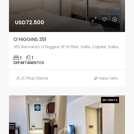
USD72.500
O’HIGGINS 351
351, Bernardo O'Higgins, Bº El Pilar, Salta, Capital, Salta, A4400ABL, Argentina
1
1
DEPARTAMENTOS
JC Prop Oficina
hace 1 año
EN VENTA